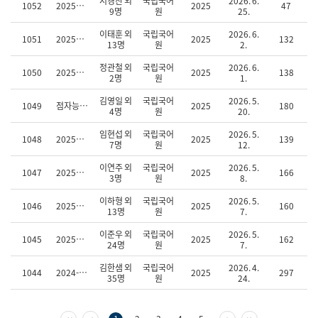
서경찬 외
국립국어
2026. 6.
1052
2025년 신문 기사 원문 및 온라인 매체 게시 자료 구축
2025
47
서
9명
원
25.
목
록
이태훈 외
국립국어
2026. 6.
1051
2025년 점자교원 양성 표준 교육과정 개발 연구
2025
132
13명
원
2.
(번
호,
정관철 외
국립국어
2026. 6.
서
1050
2025년 새말의 국민수용도 조사
2025
138
2명
원
1.
명,
참
김영일 외
국립국어
2026. 5.
1049
점자능력 검정시험 기초 연구
2025
180
여
4명
원
20.
자,
펴
임현섭 외
국립국어
2026. 5.
1048
2025년 점역 소프트웨어 기능 개선
2025
139
낸
7명
원
12.
곳,
펴
이연주 외
국립국어
2026. 5.
1047
2025년 묵자-점자 병렬 말뭉치 구축
2025
166
3명
원
8.
낸
때,
이하형 외
국립국어
2026. 5.
등
1046
2025년 한국수어-한국어 사전 자료 집필
2025
160
13명
원
7.
록
일,
이준우 외
국립국어
2026. 5.
자
1045
2025년 한국수어 교육과정 및 교재 개발
2025
162
24명
원
7.
료
조
김한샘 외
국립국어
2026. 4.
1044
2024-2025 인공지능(AI)말평 과제 구축 및 운영(2차)
2025
297
회)
35명
원
24.
첫 페이지
이전 페이지
다음 페이지
마지막 페이지