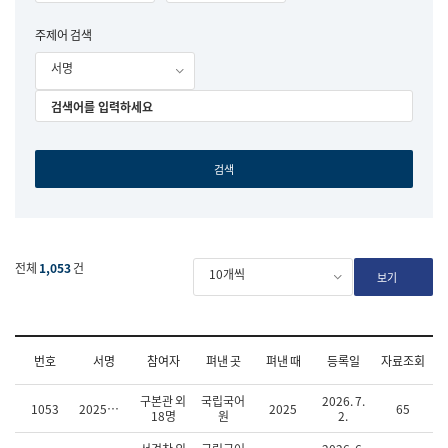
주제어 검색
서명
전체
1,053
건
10개씩
보기
번호
서명
참여자
펴낸 곳
펴낸 때
등록일
자료조회
연
구본관 외
국립국어
2026. 7.
1053
2025년 국민의 국어능력 실태 조사
2025
65
구
18명
원
2.
보
고